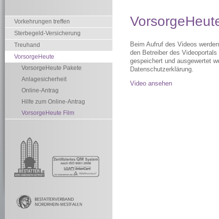
VorsorgeHeute
Vorkehrungen treffen
Sterbegeld-Versicherung
Beim Aufruf des Videos werde
Treuhand
den Betreiber des Videoportals 
VorsorgeHeute
gespeichert und ausgewertet wer
VorsorgeHeute Pakete
Datenschutzerklärung.
Anlagesicherheit
Video ansehen
Online-Antrag
Hilfe zum Online-Antrag
VorsorgeHeute Film