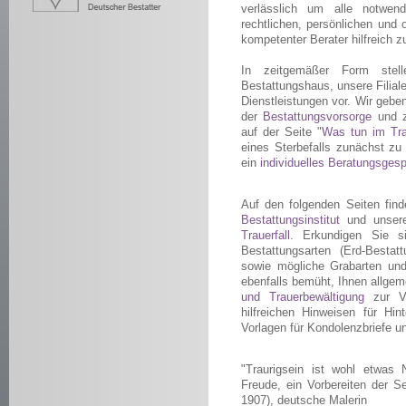
verlässlich um alle notwen
rechtlichen, persönlichen und
kompetenter Berater hilfreich zu
In zeitgemäßer Form stel
Bestattungshaus, unsere Filial
Dienstleistungen vor. Wir geben
der
Bestattungsvorsorge
und 
auf der Seite "
Was tun im Trau
eines Sterbefalls zunächst zu 
ein
individuelles Beratungsgesp
Auf den folgenden Seiten find
Bestattungsinstitut
und unse
Trauerfall
. Erkundigen Sie si
Bestattungsarten (Erd-Bestat
sowie mögliche Grabarten und 
ebenfalls bemüht, Ihnen allge
und Trauerbewältigung
zur Ve
hilfreichen Hinweisen für Hi
Vorlagen für Kondolenzbriefe u
"Traurigsein ist wohl etwas 
Freude, ein Vorbereiten der S
1907), deutsche Malerin